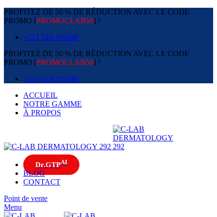
PROFITEZ DE 50 % DE RÉDUCTION AVEC LE CODE
PROMO [
PROMOCLAB50
] !
+212 524-335440
PROFITEZ DE 50 % DE RÉDUCTION AVEC LE CODE
PROMO [
PROMOCLAB50
] !
+212 524-335440
ACCUEIL
NOTRE GAMME
À PROPOS
AI
Dr.GTP
BLOG
CONTACT
Point de vente
Menu