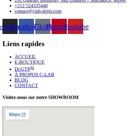
292 Quartier Industriel, Sidi Ghanem – Marrakech, 40000
+212 524335440
contact@clab-derm.com
nstagram
Facebook
Tiktok
Pinterest
Youtube
Liens rapides
ACCUEIL
E-BOUTIQUE
AI
Dr.GTP
À PROPOS C-LAB
BLOG
CONTACT
Visitez-nous sur notre SHOWROOM