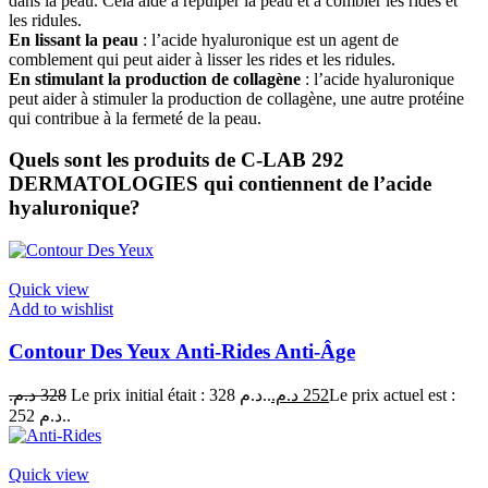
dans la peau. Cela aide à repulper la peau et à combler les rides et
les ridules.
En lissant la peau
: l’acide hyaluronique est un agent de
comblement qui peut aider à lisser les rides et les ridules.
En stimulant la production de collagène
: l’acide hyaluronique
peut aider à stimuler la production de collagène, une autre protéine
qui contribue à la fermeté de la peau.
Quels sont les produits de C-LAB 292
DERMATOLOGIES qui contiennent de l’acide
hyaluronique?
Quick view
Add to wishlist
Contour Des Yeux Anti-Rides Anti-Âge
د.م.
328
Le prix initial était : 328 د.م..
د.م.
252
Le prix actuel est :
252 د.م..
Quick view