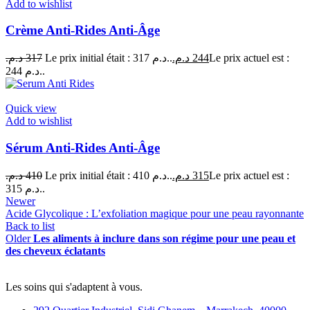
Add to wishlist
Crème Anti-Rides Anti-Âge
د.م.
317
Le prix initial était : 317 د.م..
د.م.
244
Le prix actuel est :
244 د.م..
Quick view
Add to wishlist
Sérum Anti-Rides Anti-Âge
د.م.
410
Le prix initial était : 410 د.م..
د.م.
315
Le prix actuel est :
315 د.م..
Newer
Acide Glycolique : L’exfoliation magique pour une peau rayonnante
Back to list
Older
Les aliments à inclure dans son régime pour une peau et
des cheveux éclatants
Les soins qui s'adaptent à vous.