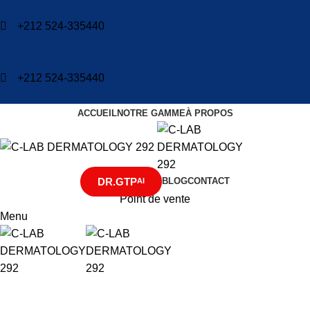
+212 524-335440
+212 524-335440
ACCUEIL
NOTRE GAMME
À PROPOS
DR.GTP
BLOG
CONTACT
AI
Point de vente
Menu
C-LAB DERM
Kératine : La Protéine