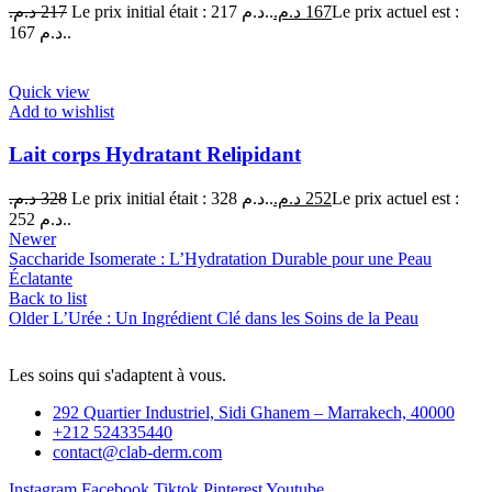
د.م.
217
Le prix initial était : 217 د.م..
د.م.
167
Le prix actuel est :
167 د.م..
Quick view
Add to wishlist
Lait corps Hydratant Relipidant
د.م.
328
Le prix initial était : 328 د.م..
د.م.
252
Le prix actuel est :
252 د.م..
Newer
Saccharide Isomerate : L’Hydratation Durable pour une Peau
Éclatante
Back to list
Older
L’Urée : Un Ingrédient Clé dans les Soins de la Peau
Les soins qui s'adaptent à vous.
292 Quartier Industriel, Sidi Ghanem – Marrakech, 40000
+212 524335440
contact@clab-derm.com
Instagram
Facebook
Tiktok
Pinterest
Youtube