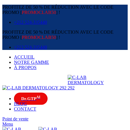
PROFITEZ DE 50 % DE RÉDUCTION AVEC LE CODE
PROMO [
PROMOCLAB50
] !
+212 524-335440
PROFITEZ DE 50 % DE RÉDUCTION AVEC LE CODE
PROMO [
PROMOCLAB50
] !
+212 524-335440
ACCUEIL
NOTRE GAMME
À PROPOS
AI
Dr.GTP
BLOG
CONTACT
Point de vente
Menu