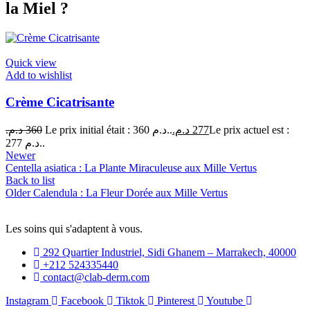
la Miel ?
Quick view
Add to wishlist
Crème Cicatrisante
د.م.
360
Le prix initial était : 360 د.م..
د.م.
277
Le prix actuel est :
277 د.م..
Newer
Centella asiatica : La Plante Miraculeuse aux Mille Vertus
Back to list
Older
Calendula : La Fleur Dorée aux Mille Vertus
Les soins qui s'adaptent à vous.
292 Quartier Industriel, Sidi Ghanem – Marrakech, 40000
+212 524335440
contact@clab-derm.com
Instagram
Facebook
Tiktok
Pinterest
Youtube