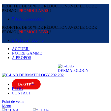
PROFITEZ DE 50 % DE RÉDUCTION AVEC LE CODE
PROMO [
PROMOCLAB50
] !
+212 524-335440
PROFITEZ DE 50 % DE RÉDUCTION AVEC LE CODE
PROMO [
PROMOCLAB50
] !
+212 524-335440
ACCUEIL
NOTRE GAMME
À PROPOS
AI
Dr.GTP
BLOG
CONTACT
Point de vente
Menu