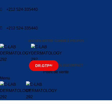
+212 524-335440
+212 524-335440
ACCUEIL
NOTRE GAMME
À PROPOS
DR.GTP
BLOG
CONTACT
AI
Point de vente
Menu
My account