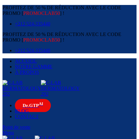
PROFITEZ DE 50 % DE RÉDUCTION AVEC LE CODE
PROMO [
PROMOCLAB50
] !
+212 524-335440
PROFITEZ DE 50 % DE RÉDUCTION AVEC LE CODE
PROMO [
PROMOCLAB50
] !
+212 524-335440
ACCUEIL
NOTRE GAMME
À PROPOS
AI
Dr.GTP
BLOG
CONTACT
Point de vente
Menu