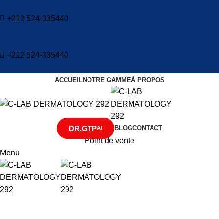
+212 524-335440
+212 524-335440
ACCUEIL
NOTRE GAMME
À PROPOS
DR.GTP
BLOG
CONTACT
AI
Point de vente
Menu
C-LAB DERM
Acide Salicylique : L’Allié de Votre