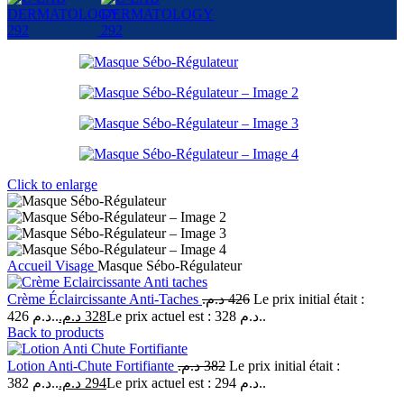
Click to enlarge
Accueil
Visage
Masque Sébo-Régulateur
Crème Éclaircissante Anti-Taches
د.م.
426
Le prix initial était :
426 د.م..
د.م.
328
Le prix actuel est : 328 د.م..
Back to products
Lotion Anti-Chute Fortifiante
د.م.
382
Le prix initial était :
382 د.م..
د.م.
294
Le prix actuel est : 294 د.م..