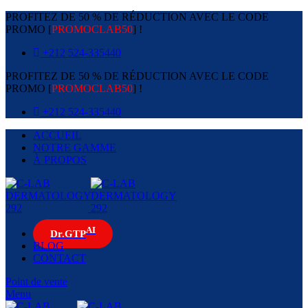
PROFITEZ DE 50 % DE RÉDUCTION AVEC LE CODE
PROMO [
PROMOCLAB50
] !
+212 524-335440
PROFITEZ DE 50 % DE RÉDUCTION AVEC LE CODE
PROMO [
PROMOCLAB50
] !
+212 524-335440
ACCUEIL
NOTRE GAMME
À PROPOS
AI
Dr.GTP
BLOG
CONTACT
Point de vente
Menu