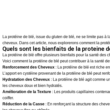
La Protéine de Blé:Un Secret de B
Posted by
C-LAB DERMATOLOGY
octobre 24, 2023
On octobre 21, 2023
La protéine de blé, issue du gluten de blé, ne se limite pas à 
cheveux. Dans cet article, nous explorerons comment la protéin
Quels sont les bienfaits de la proteine 
La protéine de blé offre plusieurs bienfaits pour la santé des c
Voici comment la protéine de blé peut contribuer à la santé d
Renforcement des Cheveux
: La protéine de blé est riche e
L’apport en cystéine provenant de la protéine de blé peut renf
Hydratation des Cheveux
: La protéine de blé agit comme un 
les cheveux doux et bien hydratés.
Amélioration de la Texture
: Les produits capillaires contenan
coiffer.
Réduction de la Casse
: En renforçant la structure des cheve