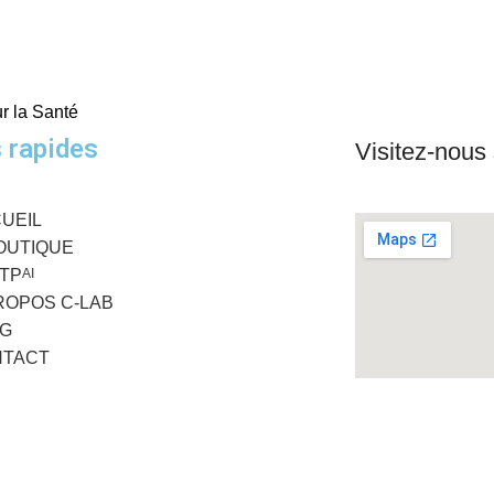
ur la Santé
 rapides
Visitez-nou
UEIL
OUTIQUE
GTP
AI
ROPOS C-LAB
G
NTACT