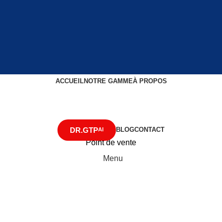
ACCUEIL
NOTRE GAMME
À PROPOS
DR.GTP
BLOG
CONTACT
AI
Point de vente
Menu