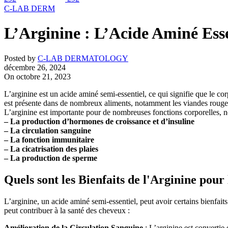
C-LAB DERM
L’Arginine : L’Acide Aminé Esse
Posted by
C-LAB DERMATOLOGY
décembre 26, 2024
On octobre 21, 2023
L’arginine est un acide aminé semi-essentiel, ce qui signifie que le co
est présente dans de nombreux aliments, notamment les viandes rouges, la
L’arginine est importante pour de nombreuses fonctions corporelles, 
– La production d’hormones de croissance et d’insuline
– La circulation sanguine
– La fonction immunitaire
– La cicatrisation des plaies
– La production de sperme
Quels sont les Bienfaits de l'Arginine pour
L’arginine, un acide aminé semi-essentiel, peut avoir certains bienfai
peut contribuer à la santé des cheveux :
Amélioration de la Circulation Sanguine
: L’arginine est convertie 