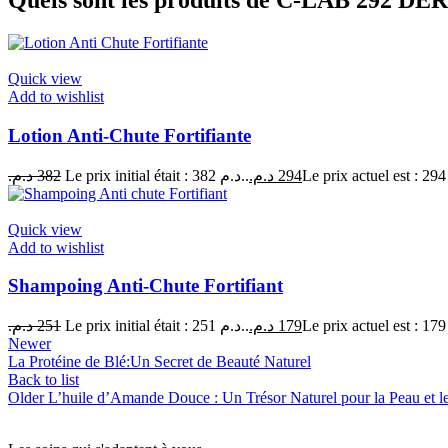
Quels sont les produits de C-LAB 292 D
Quick view
Add to wishlist
Lotion Anti-Chute Fortifiante
د.م.
382
Le prix initial était : 382 د.م..
د.م.
294
Quick view
Add to wishlist
Shampoing Anti-Chute Fortifiant
د.م.
251
Le prix initial était : 251 د.م..
د.م.
179
Newer
La Protéine de Blé:Un Secret de Beauté Naturel
Back to list
Older
L’huile d’Amande Douce : Un Trésor Naturel pour la Peau et 