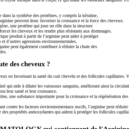
e dans la synthèse des protéines, y compris la kératine,
ginine peuvent donc favoriser la croissance et la force des cheveux.
gène, une protéine qui joue un rôle dans la structure
orcer les cheveux et les rendre plus résistants aux dommages.
ique produit à partir de l’arginine peut aider à protéger
es et d’autres agressions environnementales.
guine peut également contribuer à réduire la chute des
les.
ute des cheveux ?
eux en favorisant la santé du cuir chevelu et des follicules capillaires.
né qui aide à dilater les vaisseaux sanguins, améliorant ainsi la circula
nsi leur santé et leur croissance.
atine, une substance importante pour la croissance et la régénération des c
eant contre les facteurs environnementaux nocifs, l’arginine peut réduire 
 des propriétés antioxydantes qui aident à protéger les follicules capill