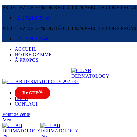
PROFITEZ DE 50 % DE RÉDUCTION AVEC LE CODE PROMO
+212 524-335440
PROFITEZ DE 50 % DE RÉDUCTION AVEC LE CODE PROMO
+212 524-335440
ACCUEIL
NOTRE GAMME
À PROPOS
AI
Dr.GTP
BLOG
CONTACT
Point de vente
Menu