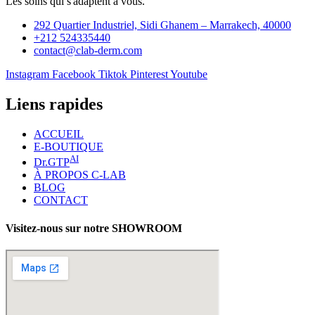
Les soins qui s'adaptent à vous.
292 Quartier Industriel, Sidi Ghanem – Marrakech, 40000
+212 524335440
contact@clab-derm.com
Instagram
Facebook
Tiktok
Pinterest
Youtube
Liens rapides
ACCUEIL
E-BOUTIQUE
AI
Dr.GTP
À PROPOS C-LAB
BLOG
CONTACT
Visitez-nous sur notre SHOWROOM