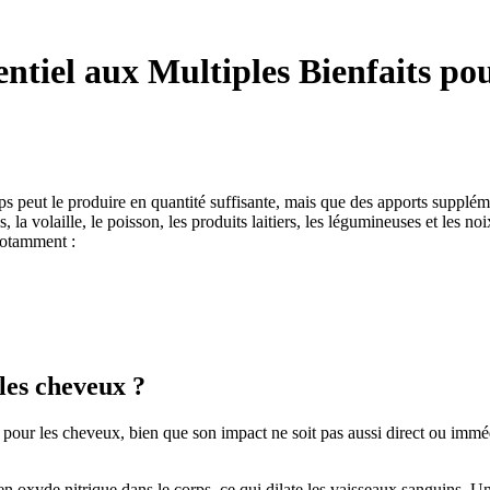
ntiel aux Multiples Bienfaits pou
rps peut le produire en quantité suffisante, mais que des apports supplém
 volaille, le poisson, les produits laitiers, les légumineuses et les noi
notamment :
 les cheveux ?
ts pour les cheveux, bien que son impact ne soit pas aussi direct ou immé
en oxyde nitrique dans le corps, ce qui dilate les vaisseaux sanguins. U