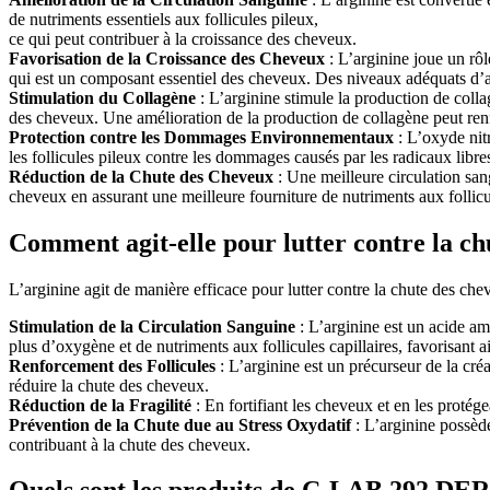
de nutriments essentiels aux follicules pileux,
ce qui peut contribuer à la croissance des cheveux.
Favorisation de la Croissance des Cheveux
: L’arginine joue un rôl
qui est un composant essentiel des cheveux. Des niveaux adéquats d’ar
Stimulation du Collagène
: L’arginine stimule la production de colla
des cheveux. Une amélioration de la production de collagène peut renf
Protection contre les Dommages Environnementaux
: L’oxyde nitr
les follicules pileux contre les dommages causés par les radicaux libr
Réduction de la Chute des Cheveux
: Une meilleure circulation san
cheveux en assurant une meilleure fourniture de nutriments aux follicu
Comment agit-elle pour lutter contre la ch
L’arginine agit de manière efficace pour lutter contre la chute des chev
Stimulation de la Circulation Sanguine
: L’arginine est un acide ami
plus d’oxygène et de nutriments aux follicules capillaires, favorisant ai
Renforcement des Follicules
: L’arginine est un précurseur de la cré
réduire la chute des cheveux.
Réduction de la Fragilité
: En fortifiant les cheveux et en les protég
Prévention de la Chute due au Stress Oxydatif
: L’arginine possède
contribuant à la chute des cheveux.