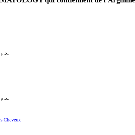
ERMATOLOGY qui contiennent de l'Arginine
Le prix actuel est : 294 د.م..
Le prix actuel est : 179 د.م..
les Cheveux