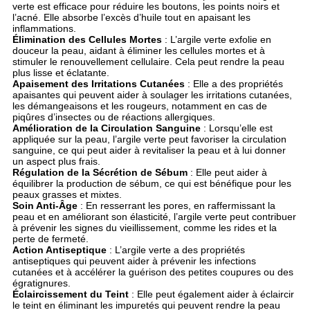
verte est efficace pour réduire les boutons, les points noirs et
l’acné. Elle absorbe l’excès d’huile tout en apaisant les
inflammations.
Élimination des Cellules Mortes
: L’argile verte exfolie en
douceur la peau, aidant à éliminer les cellules mortes et à
stimuler le renouvellement cellulaire. Cela peut rendre la peau
plus lisse et éclatante.
Apaisement des Irritations Cutanées
: Elle a des propriétés
apaisantes qui peuvent aider à soulager les irritations cutanées,
les démangeaisons et les rougeurs, notamment en cas de
piqûres d’insectes ou de réactions allergiques.
Amélioration de la Circulation Sanguine
: Lorsqu’elle est
appliquée sur la peau, l’argile verte peut favoriser la circulation
sanguine, ce qui peut aider à revitaliser la peau et à lui donner
un aspect plus frais.
Régulation de la Sécrétion de Sébum
: Elle peut aider à
équilibrer la production de sébum, ce qui est bénéfique pour les
peaux grasses et mixtes.
Soin Anti-Âge
: En resserrant les pores, en raffermissant la
peau et en améliorant son élasticité, l’argile verte peut contribuer
à prévenir les signes du vieillissement, comme les rides et la
perte de fermeté.
Action Antiseptique
: L’argile verte a des propriétés
antiseptiques qui peuvent aider à prévenir les infections
cutanées et à accélérer la guérison des petites coupures ou des
égratignures.
Éclaircissement du Teint
: Elle peut également aider à éclaircir
le teint en éliminant les impuretés qui peuvent rendre la peau