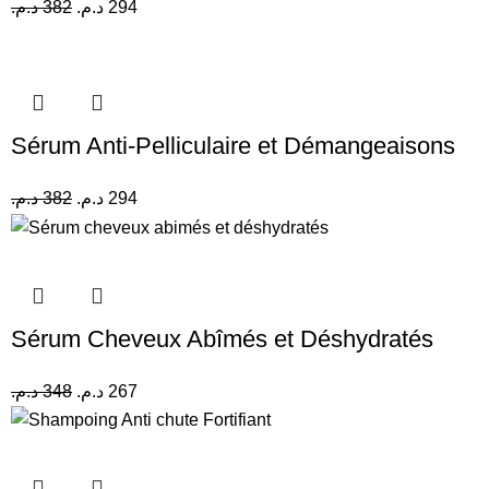
د.م.
382
د.م.
294
Sérum Anti-Pelliculaire et Démangeaisons
د.م.
382
د.م.
294
Sérum Cheveux Abîmés et Déshydratés
د.م.
348
د.م.
267