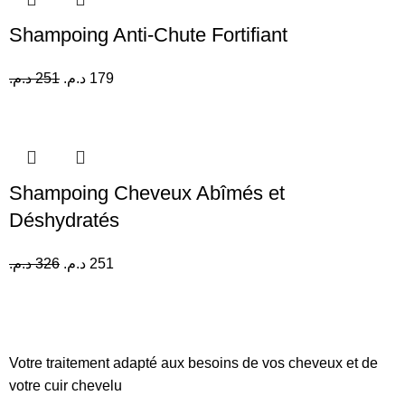
Shampoing Anti-Chute Fortifiant
د.م.
251
د.م.
179
Shampoing Cheveux Abîmés et
Déshydratés
د.م.
326
د.م.
251
Votre traitement adapté aux besoins de vos cheveux et de
votre cuir chevelu