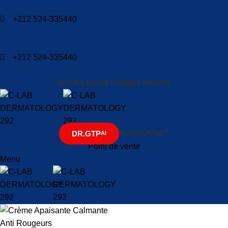
+212 524-335440
+212 524-335440
ACCUEIL
NOTRE GAMME
À PROPOS
DR.GTP
BLOG
CONTACT
AI
Point de vente
Menu