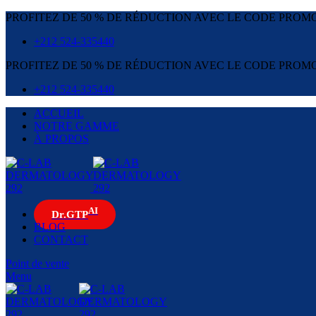
PROFITEZ DE 50 % DE RÉDUCTION AVEC LE CODE PROMO
+212 524-335440
PROFITEZ DE 50 % DE RÉDUCTION AVEC LE CODE PROMO
+212 524-335440
ACCUEIL
NOTRE GAMME
À PROPOS
AI
Dr.GTP
BLOG
CONTACT
Point de vente
Menu