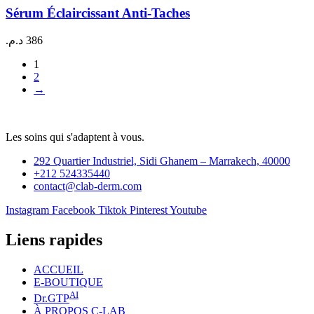
Sérum Éclaircissant Anti-Taches
د.م.
386
1
2
→
Les soins qui s'adaptent à vous.
292 Quartier Industriel, Sidi Ghanem – Marrakech, 40000
+212 524335440
contact@clab-derm.com
Instagram
Facebook
Tiktok
Pinterest
Youtube
Liens rapides
ACCUEIL
E-BOUTIQUE
AI
Dr.GTP
À PROPOS C-LAB