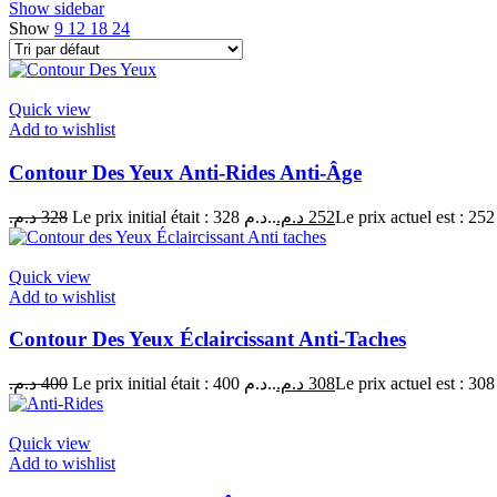
Show sidebar
Show
9
12
18
24
Quick view
Add to wishlist
Contour Des Yeux Anti-Rides Anti-Âge
د.م.
328
Le prix initial était : 328 د.م..
د.م.
252
Quick view
Add to wishlist
Contour Des Yeux Éclaircissant Anti-Taches
د.م.
400
Le prix initial était : 400 د.م..
د.م.
308
Quick view
Add to wishlist