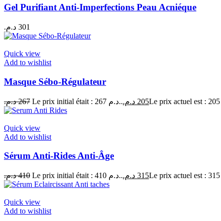
Gel Purifiant Anti-Imperfections Peau Acniéque
د.م.
301
Quick view
Add to wishlist
Masque Sébo-Régulateur
د.م.
267
Le prix initial était : 267 د.م..
د.م.
205
Quick view
Add to wishlist
Sérum Anti-Rides Anti-Âge
د.م.
410
Le prix initial était : 410 د.م..
د.م.
315
Quick view
Add to wishlist