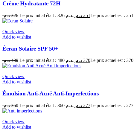
Crème Hydratante 72H
د.م.
326
Le prix initial était : 326 د.م..
د.م.
251
Quick view
Add to wishlist
Écran Solaire SPF 50+
د.م.
480
Le prix initial était : 480 د.م..
د.م.
370
Quick view
Add to wishlist
Émulsion Anti-Acné Anti-Imperfections
د.م.
360
Le prix initial était : 360 د.م..
د.م.
277
Quick view
Add to wishlist