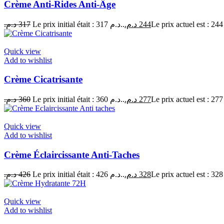
Crème Anti-Rides Anti-Âge
د.م.
317
Le prix initial était : 317 د.م..
د.م.
244
Quick view
Add to wishlist
Crème Cicatrisante
د.م.
360
Le prix initial était : 360 د.م..
د.م.
277
Quick view
Add to wishlist
Crème Éclaircissante Anti-Taches
د.م.
426
Le prix initial était : 426 د.م..
د.م.
328
Quick view
Add to wishlist