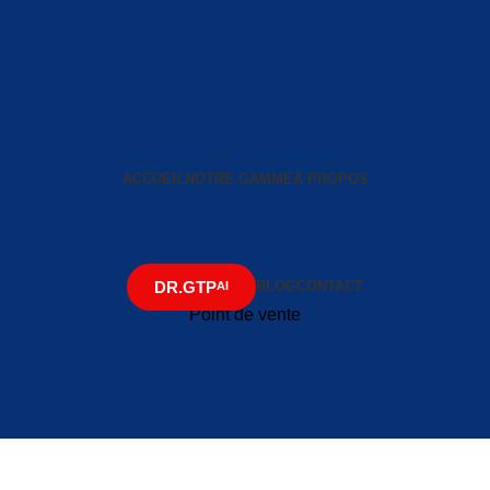
ACCUEIL
NOTRE GAMME
À PROPOS
DR.GTP
BLOG
CONTACT
AI
Point de vente