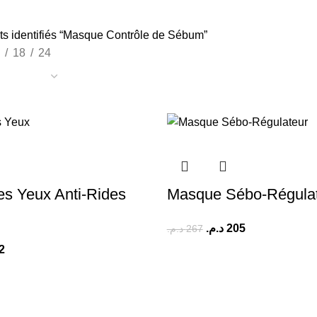
ts identifiés “Masque Contrôle de Sébum”
18
24
s Yeux Anti-Rides
Masque Sébo-Régula
د.م.
205
د.م.
267
2