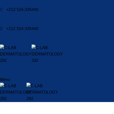
+212 524-335440
+212 524-335440
Menu
Masque Contrôle de Sébum