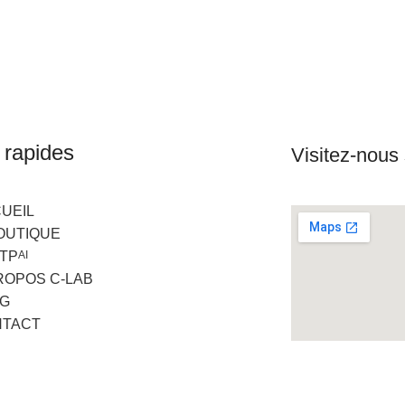
 rapides
Visitez-nou
UEIL
OUTIQUE
GTP
AI
ROPOS C-LAB
G
NTACT