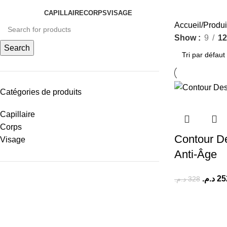
Categories
CAPILLAIRE
CORPS
VISAGE
Accueil
Produi
Show
9
12
Search
Catégories de produits
Capillaire
Corps
Contour De
Visage
Anti-Âge
د.م.
25
د.م.
328