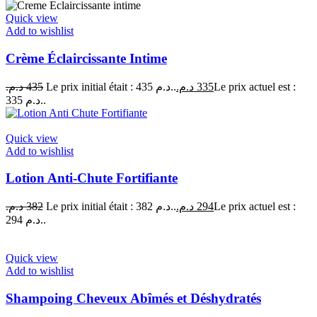
Quick view
Add to wishlist
Crème Éclaircissante Intime
د.م.
435
Le prix initial était : 435 د.م..
د.م.
335
Le prix actuel est :
335 د.م..
Quick view
Add to wishlist
Lotion Anti-Chute Fortifiante
د.م.
382
Le prix initial était : 382 د.م..
د.م.
294
Le prix actuel est :
294 د.م..
Quick view
Add to wishlist
Shampoing Cheveux Abîmés et Déshydratés