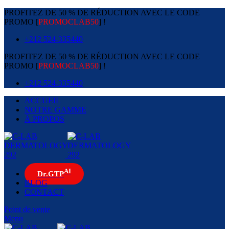
PROFITEZ DE 50 % DE RÉDUCTION AVEC LE CODE
PROMO [
PROMOCLAB50
] !
+212 524-335440
PROFITEZ DE 50 % DE RÉDUCTION AVEC LE CODE
PROMO [
PROMOCLAB50
] !
+212 524-335440
ACCUEIL
NOTRE GAMME
À PROPOS
AI
Dr.GTP
BLOG
CONTACT
Point de vente
Menu