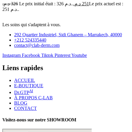
د.م.
326
Le prix initial était : 326 د.م..
د.م.
251
Le prix actuel est :
251 د.م..
Les soins qui s'adaptent à vous.
292 Quartier Industriel, Sidi Ghanem – Marrakech, 40000
+212 524335440
contact@clab-derm.com
Instagram
Facebook
Tiktok
Pinterest
Youtube
Liens rapides
ACCUEIL
E-BOUTIQUE
AI
Dr.GTP
À PROPOS C-LAB
BLOG
CONTACT
Visitez-nous sur notre SHOWROOM