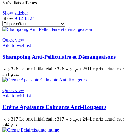
5 résultats affichés
Show sidebar
Show
9
12
18
24
Quick view
Add to wishlist
Shampoing Anti-Pelliculaire et Démangeaisons
د.م.
326
Le prix initial était : 326 د.م..
د.م.
251
Le prix actuel est :
251 د.م..
Quick view
Add to wishlist
Crème Apaisante Calmante Anti-Rougeurs
د.م.
317
Le prix initial était : 317 د.م..
د.م.
244
Le prix actuel est :
244 د.م..